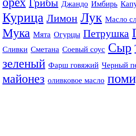
орех
Грибы
Джандо
Имбирь
Кап
Курица
Лук
Лимон
Масло с
Мука
Петрушка
Мята
Огурцы
Сыр
Сливки
Сметана
Соевый соус
зеленый
Фарш говяжий
Черный п
пом
майонез
оливковое масло